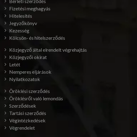
Bérleti szerződés
Fizetési meghagyás
Hitelesítés
Jegyzőkönyv
Kezesség
Kölcsön- és hitelszerződés
Közjegyző által elrendelt végrehajtás
Közjegyzői okirat
Letét
Nemperes eljárások
Nyilatkozatok
Öröklési szerződés
Öröklésről való lemondás
Szerződések
Tartási szerződés
Végintézkedések
Végrendelet