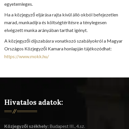
egyetemleges.
Ha a közjegyző eljárása rajta kívül álló okból befejezetlen
marad, munkadíjra és költségtérítésre a ténylegesen
elvégzett munka arányában tarthat igényt.
A közjegyzői díjszabásra vonatkozó szabályokról a Magyar
Országos Közjegyzői Kamara honlapján tájékozódhat:
https://www.mokk.hu/
Hivatalos adatok:
Közjegyzői székhely:
Budapest III., 4.sz.