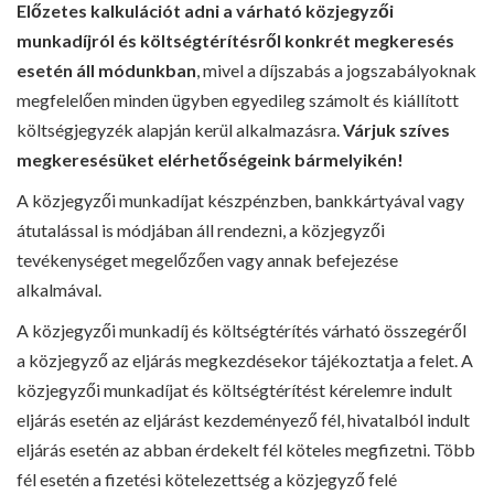
Előzetes kalkulációt adni a várható közjegyzői
munkadíjról és költségtérítésről konkrét megkeresés
esetén áll módunkban
, mivel a díjszabás a jogszabályoknak
megfelelően minden ügyben egyedileg számolt és kiállított
költségjegyzék alapján kerül alkalmazásra.
Várjuk szíves
megkeresésüket elérhetőségeink bármelyikén!
A közjegyzői munkadíjat készpénzben, bankkártyával vagy
átutalással is módjában áll rendezni, a közjegyzői
tevékenységet megelőzően vagy annak befejezése
alkalmával.
A közjegyzői munkadíj és költségtérítés várható összegéről
a közjegyző az eljárás megkezdésekor tájékoztatja a felet. A
közjegyzői munkadíjat és költségtérítést kérelemre indult
eljárás esetén az eljárást kezdeményező fél, hivatalból indult
eljárás esetén az abban érdekelt fél köteles megfizetni. Több
fél esetén a fizetési kötelezettség a közjegyző felé