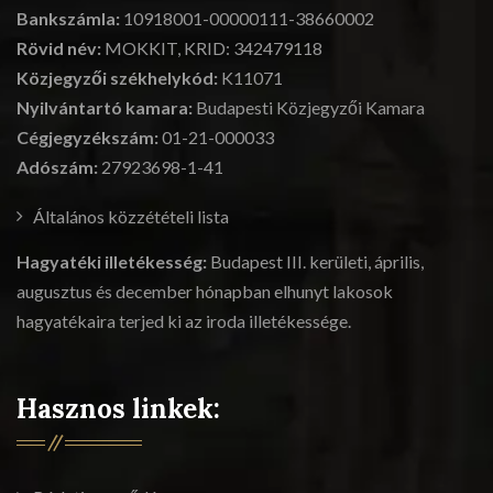
Bankszámla:
10918001-00000111-38660002
Rövid név:
MOKKIT, KRID: 342479118
Közjegyzői székhelykód:
K11071
Nyilvántartó kamara:
Budapesti Közjegyzői Kamara
Cégjegyzékszám:
01-21-000033
Adószám:
27923698-1-41
Általános közzétételi lista
Hagyatéki illetékesség:
Budapest III. kerületi, április,
augusztus és december hónapban elhunyt lakosok
hagyatékaira terjed ki az iroda illetékessége.
Hasznos linkek: